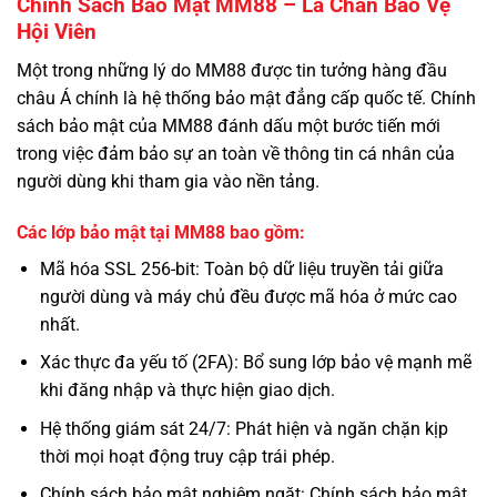
Chính Sách Bảo Mật MM88 – Lá Chắn Bảo Vệ
Hội Viên
Một trong những lý do MM88 được tin tưởng hàng đầu
châu Á chính là hệ thống bảo mật đẳng cấp quốc tế. Chính
sách bảo mật của MM88 đánh dấu một bước tiến mới
trong việc đảm bảo sự an toàn về thông tin cá nhân của
người dùng khi tham gia vào nền tảng.
Các lớp bảo mật tại MM88 bao gồm:
Mã hóa SSL 256-bit: Toàn bộ dữ liệu truyền tải giữa
người dùng và máy chủ đều được mã hóa ở mức cao
nhất.
Xác thực đa yếu tố (2FA): Bổ sung lớp bảo vệ mạnh mẽ
khi đăng nhập và thực hiện giao dịch.
Hệ thống giám sát 24/7: Phát hiện và ngăn chặn kịp
thời mọi hoạt động truy cập trái phép.
Chính sách bảo mật nghiêm ngặt: Chính sách bảo mật