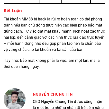
Kết Luận
Tài khoản MM88 bị hack là rủi ro hoàn toàn có thể phòng
tránh nếu bạn chủ động thực hiện các biện pháp bảo mật
đúng cách. Từ việc đặt mật khẩu mạnh, kích hoạt xác thực
hai lớp, đến cảnh giác với các hình thức lừa đảo trực tuyến
– mỗi hành động nhỏ đều góp phần tạo nên lá chắn bảo
vệ vững chắc cho tài khoản và tài sản của bạn.
Hãy nhớ: Bảo mật không phải là việc làm một lần, mà là
thói quen hàng ngày.
NGUYỄN CHUNG TÍN
CEO Nguyễn Chung Tín được công nhận
là một trong những nhân tố trẻ tiềm năng