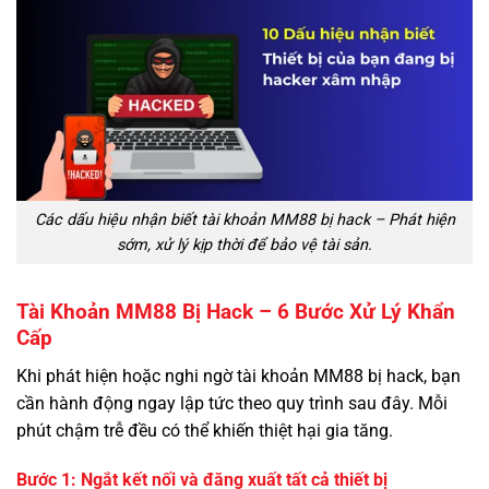
Các dấu hiệu nhận biết tài khoản MM88 bị hack – Phát hiện
sớm, xử lý kịp thời để bảo vệ tài sản.
Tài Khoản MM88 Bị Hack – 6 Bước Xử Lý Khẩn
Cấp
Khi phát hiện hoặc nghi ngờ tài khoản MM88 bị hack, bạn
cần hành động ngay lập tức theo quy trình sau đây. Mỗi
phút chậm trễ đều có thể khiến thiệt hại gia tăng.
Bước 1: Ngắt kết nối và đăng xuất tất cả thiết bị