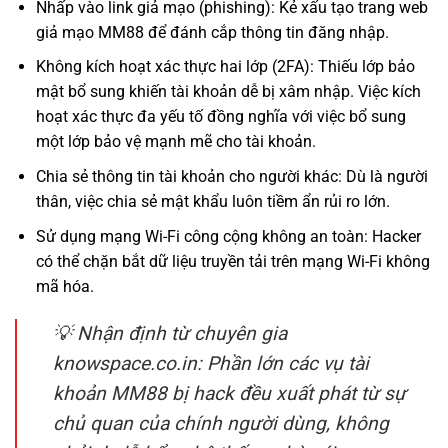
Nhấp vào link giả mạo (phishing): Kẻ xấu tạo trang web
giả mạo MM88 để đánh cắp thông tin đăng nhập.
Không kích hoạt xác thực hai lớp (2FA): Thiếu lớp bảo
mật bổ sung khiến tài khoản dễ bị xâm nhập. Việc kích
hoạt xác thực đa yếu tố đồng nghĩa với việc bổ sung
một lớp bảo vệ mạnh mẽ cho tài khoản.
Chia sẻ thông tin tài khoản cho người khác: Dù là người
thân, việc chia sẻ mật khẩu luôn tiềm ẩn rủi ro lớn.
Sử dụng mạng Wi-Fi công cộng không an toàn: Hacker
có thể chặn bắt dữ liệu truyền tải trên mạng Wi-Fi không
mã hóa.
💡 Nhận định từ chuyên gia
knowspace.co.in: Phần lớn các vụ tài
khoản MM88 bị hack đều xuất phát từ sự
chủ quan của chính người dùng, không