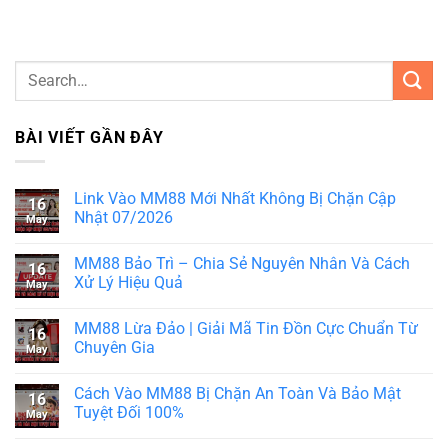
BÀI VIẾT GẦN ĐÂY
Link Vào MM88 Mới Nhất Không Bị Chặn Cập
16
Nhật 07/2026
May
MM88 Bảo Trì – Chia Sẻ Nguyên Nhân Và Cách
16
Xử Lý Hiệu Quả
May
MM88 Lừa Đảo | Giải Mã Tin Đồn Cực Chuẩn Từ
16
Chuyên Gia
May
Cách Vào MM88 Bị Chặn An Toàn Và Bảo Mật
16
Tuyệt Đối 100%
May