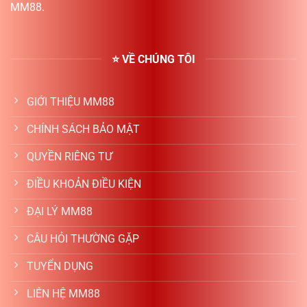
MM88.
⭐️ VỀ CHÚNG TÔI
GIỚI THIỆU MM88
CHÍNH SÁCH BẢO MẬT
QUYỀN RIÊNG TƯ
ĐIỀU KHOẢN ĐIỀU KIỆN
ĐẠI LÝ MM88
CÂU HỎI THƯỜNG GẶP
TUYỂN DỤNG
LIÊN HỆ MM88