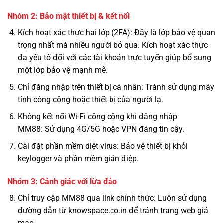
Nhóm 2: Bảo mật thiết bị & kết nối
Kích hoạt xác thực hai lớp (2FA): Đây là lớp bảo vệ quan
trọng nhất mà nhiều người bỏ qua. Kích hoạt xác thực
đa yếu tố đối với các tài khoản trực tuyến giúp bổ sung
một lớp bảo vệ mạnh mẽ.
Chỉ đăng nhập trên thiết bị cá nhân: Tránh sử dụng máy
tính công cộng hoặc thiết bị của người lạ.
Không kết nối Wi-Fi công cộng khi đăng nhập
MM88: Sử dụng 4G/5G hoặc VPN đáng tin cậy.
Cài đặt phần mềm diệt virus: Bảo vệ thiết bị khỏi
keylogger và phần mềm gián điệp.
Nhóm 3: Cảnh giác với lừa đảo
Chỉ truy cập MM88 qua link chính thức: Luôn sử dụng
đường dẫn từ knowspace.co.in để tránh trang web giả
mạo.