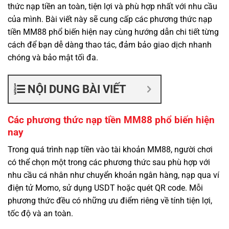
thức nạp tiền an toàn, tiện lợi và phù hợp nhất với nhu cầu
của mình. Bài viết này sẽ cung cấp các phương thức nạp
tiền MM88 phổ biến hiện nay cùng hướng dẫn chi tiết từng
cách để bạn dễ dàng thao tác, đảm bảo giao dịch nhanh
chóng và bảo mật tối đa.
NỘI DUNG BÀI VIẾT
Các phương thức nạp tiền MM88 phổ biến hiện
nay
Trong quá trình nạp tiền vào tài khoản MM88, người chơi
có thể chọn một trong các phương thức sau phù hợp với
nhu cầu cá nhân như chuyển khoản ngân hàng, nạp qua ví
điện tử Momo, sử dụng USDT hoặc quét QR code. Mỗi
phương thức đều có những ưu điểm riêng về tính tiện lợi,
tốc độ và an toàn.