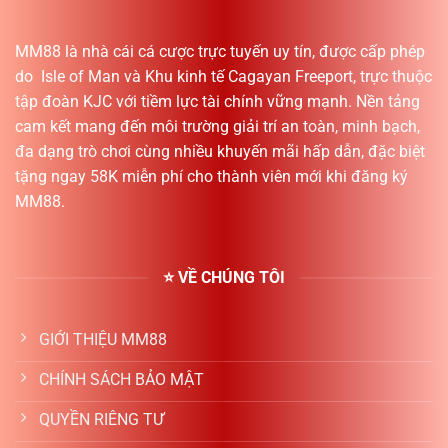
MM88 là nhà cái cá cược trực tuyến uy tín, được cấp phép
do Isle of Man và Khu kinh tế Cagayan Freeport, trực thuộc
tập đoàn KJC với tiềm lực tài chính vững mạnh. Nền tảng
cam kết mang đến môi trường giải trí an toàn, minh bạch,
đa dạng trò chơi cùng nhiều khuyến mãi hấp dẫn, đặc biệt
tặng ngay 58K miễn phí cho thành viên mới khi đăng ký
MM88.
⭐️ VỀ CHÚNG TÔI
GIỚI THIỆU MM88
CHÍNH SÁCH BẢO MẬT
QUYỀN RIÊNG TƯ