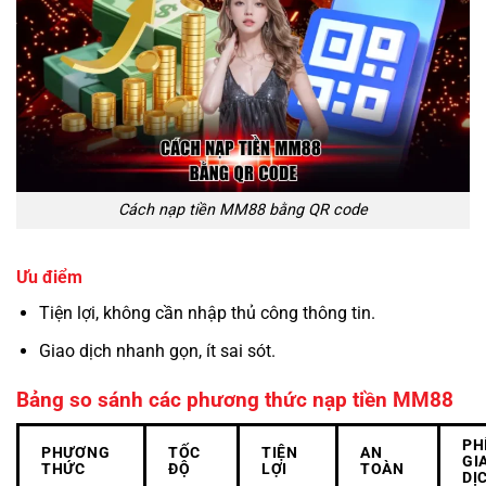
Cách nạp tiền MM88 bằng QR code
Ưu điểm
Tiện lợi, không cần nhập thủ công thông tin.
Giao dịch nhanh gọn, ít sai sót.
Bảng so sánh các phương thức nạp tiền MM88
PH
PHƯƠNG
TỐC
TIỆN
AN
GI
THỨC
ĐỘ
LỢI
TOÀN
DỊ