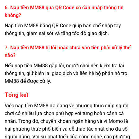
6. Nạp tiền MM88 qua QR Code có cần nhập thông tin
không?
Nạp tiền MM88 bằng QR Code giúp hạn chế nhập tay
thông tin, giảm sai sót và tăng tốc độ giao dịch.
7. Nạp tiền MM88 bị lỗi hoặc chưa vào tiền phải xử lý thế
nào?
Nếu nạp tiền MM88 gặp lỗi, người chơi nên kiểm tra lại
thông tin, giữ biên lai giao dịch và liên hệ bộ phận hỗ trợ
MM88 để được xử lý.
Tổng kết
Việc nạp tiền MM88 đa dạng về phương thức giúp người
chơi có nhiều lựa chọn phù hợp với từng hoàn cảnh cá
nhân. Trong đó, chuyển khoản ngân hàng và ví Momo là
hai phương thức phổ biến và dễ thao tác nhất cho đa số
người dùng. Với sự phát triển của công nghệ, các phương