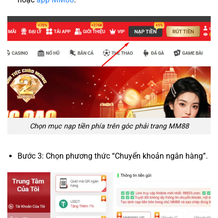
Chọn mục nạp tiền phía trên góc phải trang MM88
Bước 3: Chọn phương thức “Chuyển khoản ngân hàng”.