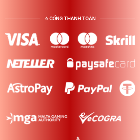
⭐️ CỔNG THANH TOÁN