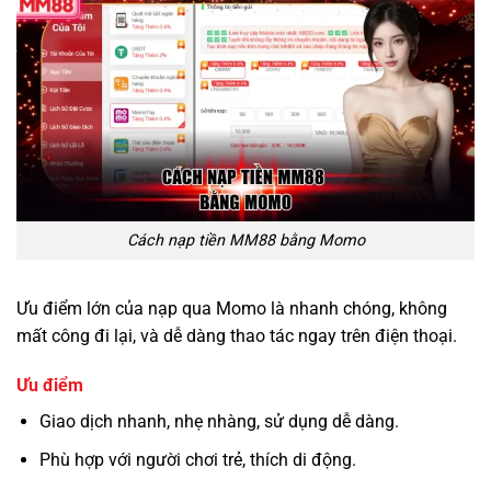
Cách nạp tiền MM88 bằng Momo
Ưu điểm lớn của nạp qua Momo là nhanh chóng, không
mất công đi lại, và dễ dàng thao tác ngay trên điện thoại.
Ưu điểm
Giao dịch nhanh, nhẹ nhàng, sử dụng dễ dàng.
Phù hợp với người chơi trẻ, thích di động.