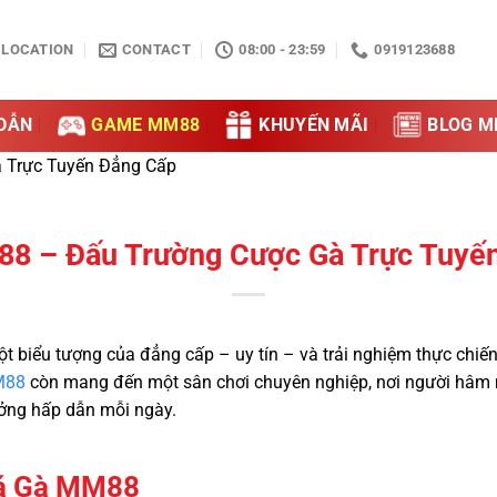
LOCATION
CONTACT
08:00 - 23:59
0919123688
DẪN
GAME MM88
KHUYẾN MÃI
BLOG M
 Trực Tuyến Đẳng Cấp
8 – Đấu Trường Cược Gà Trực Tuyế
ểu tượng của đẳng cấp – uy tín – và trải nghiệm thực chiến c
88
còn mang đến một sân chơi chuyên nghiệp, nơi người hâm mộ
ưởng hấp dẫn mỗi ngày.
Đá Gà MM88