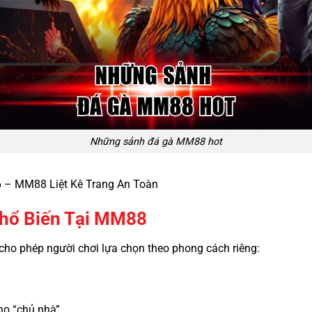
Những sảnh đá gà MM88 hot
 – MM88 Liệt Kê Trang An Toàn
Phổ Biến Tại MM88
ho phép người chơi lựa chọn theo phong cách riêng:
ho “chủ nhà”.