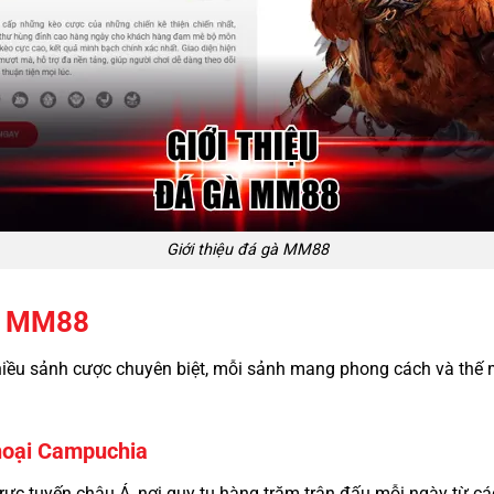
Giới thiệu đá gà MM88
ại MM88
iều sảnh cược chuyên biệt, mỗi sảnh mang phong cách và thế 
hoại Campuchia
trực tuyến châu Á, nơi quy tụ hàng trăm trận đấu mỗi ngày từ c