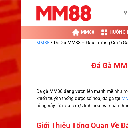
Skip
to
content
MM88
HƯỚNG 
MM88
/
Đá Gà MM88 – Đấu Trường Cược Gà
Đá Gà MM8
Đá gà MM88 đang vươn lên mạnh mẽ như một bi
khiển truyền thống được số hóa, đá gà tại
MM
hùng nảy lửa, đặt cược linh hoạt và nhận th
Giới Thiệu Tổng Quan Về 