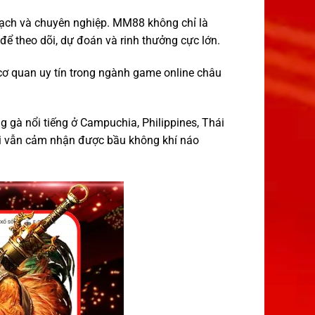
 bạch và chuyên nghiệp. MM88 không chỉ là
để theo dõi, dự đoán và rinh thưởng cực lớn.
ơ quan uy tín trong ngành game online châu
g gà nổi tiếng ở Campuchia, Philippines, Thái
ơi vẫn cảm nhận được bầu không khí náo