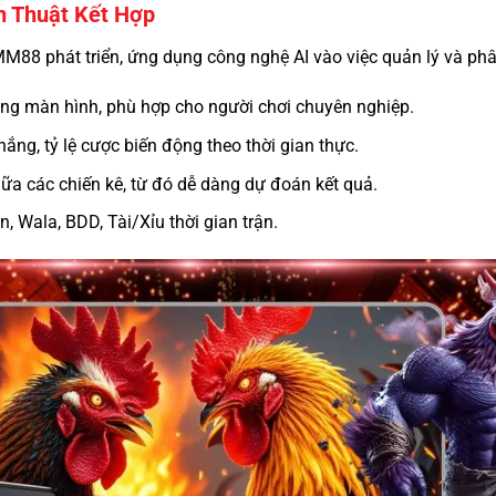
n Thuật Kết Hợp
88 phát triển, ứng dụng công nghệ AI vào việc quản lý và phâ
cùng màn hình, phù hợp cho người chơi chuyên nghiệp.
hắng, tỷ lệ cược biến động theo thời gian thực.
iữa các chiến kê, từ đó dễ dàng dự đoán kết quả.
 Wala, BDD, Tài/Xỉu thời gian trận.