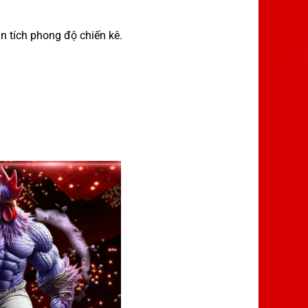
n tích phong độ chiến kê.