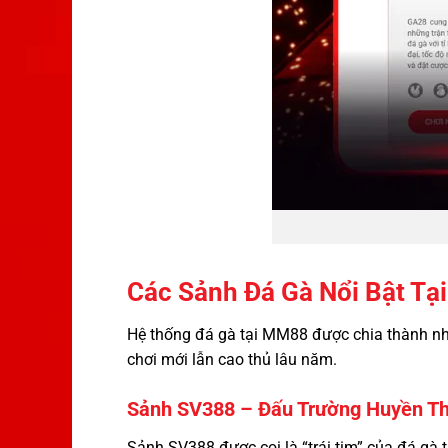
Các Sảnh Đá Gà Nổi Bật T
Hệ thống đá gà tại MM88 được chia thành nh
chơi mới lẫn cao thủ lâu năm.
Sảnh SV388 – Đấu Trường Huyền T
Sảnh SV388 được coi là “trái tim” của đá gà 