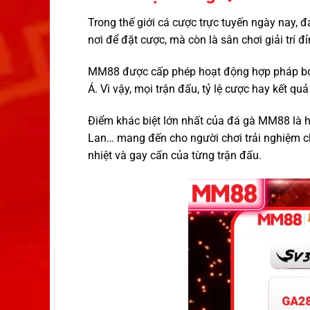
Trong thế giới cá cược trực tuyến ngày nay,
nơi để đặt cược, mà còn là sân chơi giải trí 
MM88 được cấp phép hoạt động hợp pháp bởi 
Á. Vì vậy, mọi trận đấu, tỷ lệ cược hay kết 
Điểm khác biệt lớn nhất của đá gà MM88 là hệ
Lan… mang đến cho người chơi trải nghiệm c
nhiệt và gay cấn của từng trận đấu.