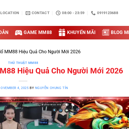
LOCATION
CONTACT
08:00 - 23:59
0919123688
DẪN
GAME MM88
KHUYẾN MÃI
BLOG M
Hổ MM88 Hiệu Quả Cho Người Mới 2026
THỦ THUẬT MM88
M88 Hiệu Quả Cho Người Mới 2026
NOVEMBER 4, 2025
BY
NGUYỄN CHUNG TÍN