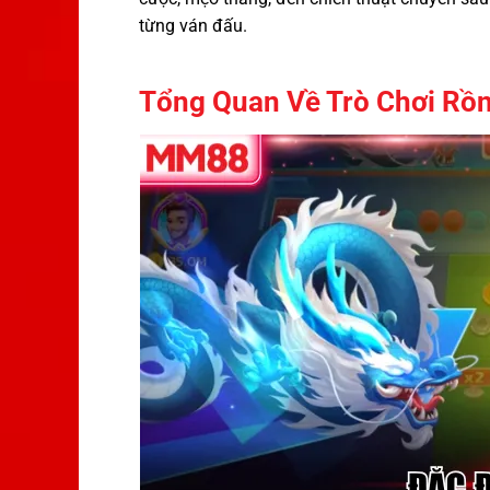
từng ván đấu.
Tổng Quan Về Trò Chơi R