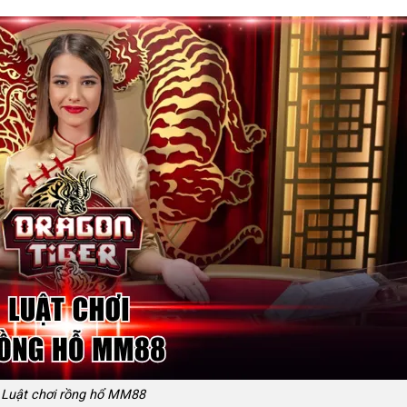
Luật chơi rồng hổ MM88