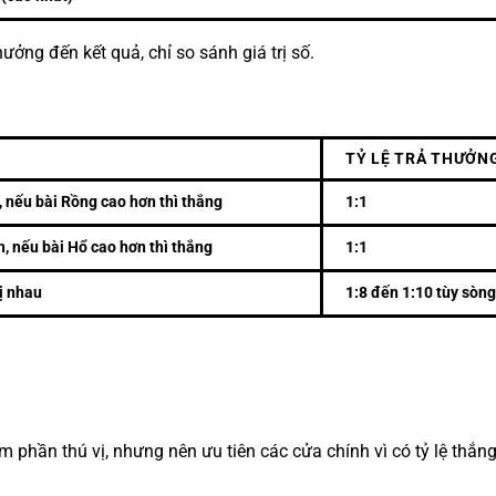
ưởng đến kết quả, chỉ so sánh giá trị số.
TỶ LỆ TRẢ THƯỞN
, nếu bài Rồng cao hơn thì thắng
1:1
, nếu bài Hổ cao hơn thì thắng
1:1
rị nhau
1:8 đến 1:10 tùy sòng
 phần thú vị, nhưng nên ưu tiên các cửa chính vì có tỷ lệ thắn