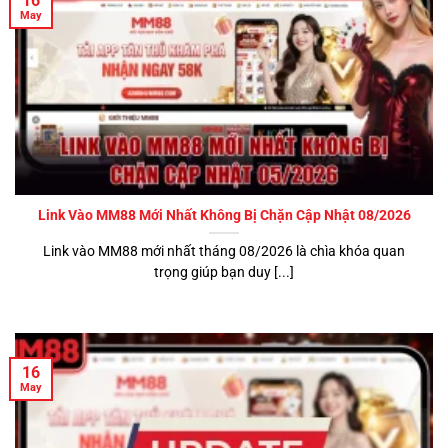
16
May
Link Vào MM88 Mới Nhất Không Bị Chặn Cập Nhật 08/2026
Link vào MM88 mới nhất tháng 08/2026 là chìa khóa quan
trọng giúp bạn duy [...]
16
May