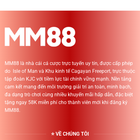
MM88 là nhà cái cá cược trực tuyến uy tín, được cấp phép
do Isle of Man và Khu kinh tế Cagayan Freeport, trực thuộc
tập đoàn KJC với tiềm lực tài chính vững mạnh. Nền tảng
cam kết mang đến môi trường giải trí an toàn, minh bạch,
đa dạng trò chơi cùng nhiều khuyến mãi hấp dẫn, đặc biệt
tặng ngay 58K miễn phí cho thành viên mới khi đăng ký
MM88.
⭐️ VỀ CHÚNG TÔI